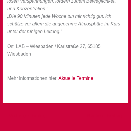
lösen Verspannungen, fördern zudem Beweglichkeit
und Konzentration.“
„Die 90 Minuten jede Woche tun mir richtig gut. Ich
schätze vor allem die angenehme Atmosphäre im Kurs
unter der ruhigen Leitung.“
Ort: LAB – Wiesbaden / Karlstraße 27, 65185
Wiesbaden
Mehr Informationen hier:
Aktuelle Termine
←
Vorheriger Beitrag
Nächster Beitrag
→