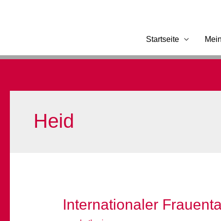
Zum
Inhalt
springen
Startseite
Mei
Heid
Internationaler Frauent