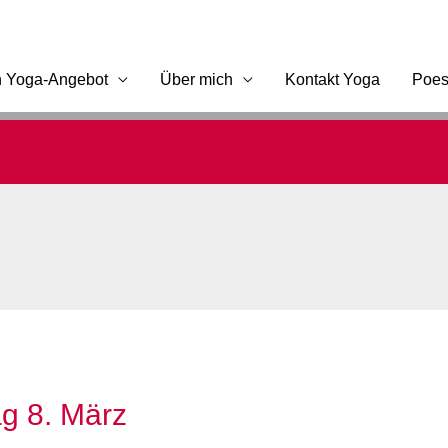
n Yoga-Angebot
Über mich
Kontakt Yoga
Poes
ag 8. März