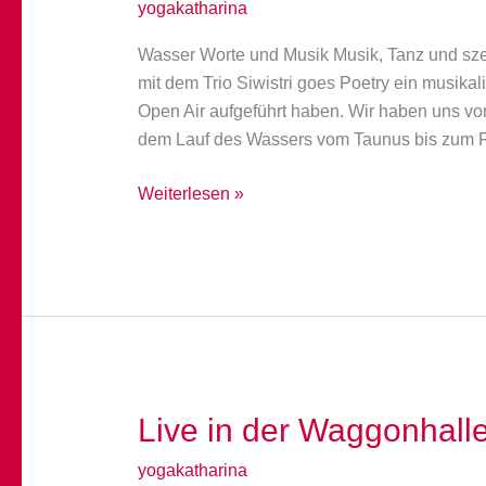
yogakatharina
Wasser Worte und Musik Musik, Tanz und sz
mit dem Trio Siwistri goes Poetry ein musikal
Open Air aufgeführt haben. Wir haben uns vo
dem Lauf des Wassers vom Taunus bis zum R
6.
Weiterlesen »
November
–
Wasser
Worte
und
Musik
Live in der Waggonhall
yogakatharina