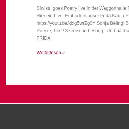
Siwistri goes Poetry live in der Waggonhalle
Hier ein Live- Einblick in unser Frida Kahlo
https://youtu.be/xjxg5wrZg0Y Sonja Beling: B
Poesie, Text / Szenische Lesung Und ba
FRIDA
Live
Weiterlesen »
in
der
Waggonhalle
Marburg