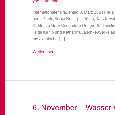
yogakatharina
Internationaler Frauentag 8. März 2024 Frida
goes PoetrySonja Beling – Flöten, TanzKersti
Kahlo: La Gran Ocultadora Die große Heimlic
Frida Kahlo und Katharina Jäschke,Werke aus
mexikanische […]
Internationaler
Weiterlesen »
Frauentag
8.
März
6. November – Wasser 