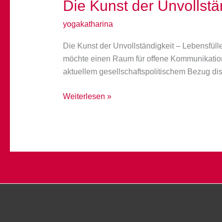
Die Kunst der Unvollst
yogakatharina
Die Kunst der Unvollständigkeit – Lebensfüll
möchte einen Raum für offene Kommunikatio
aktuellem gesellschaftspolitischem Bezug disk
Die
Weiterlesen »
Kunst
der
Unvollständigkeit
am
13.09.2025