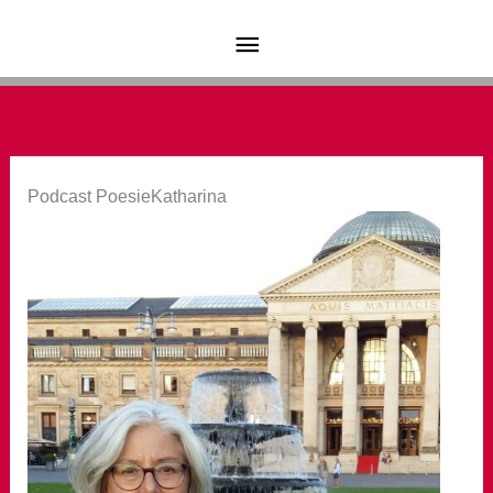
Zum
Hauptmenü
Inhalt
springen
Podcast PoesieKatharina